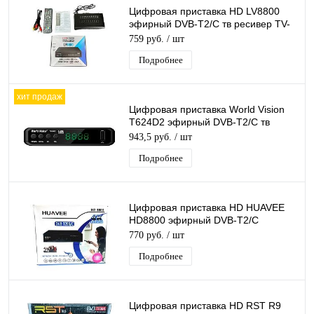
Цифровая приставка HD LV8800
эфирный DVB-T2/C тв ресивер TV-
тюнер бесплатного тв, медиаплеер
759 руб.
/ шт
Подробнее
хит продаж
Цифровая приставка World Vision
T624D2 эфирный DVB-T2/C тв
ресивер бесплатное тв TV-тюнер
943,5 руб.
/ шт
медиаплеер
Подробнее
Цифровая приставка HD HUAVEE
HD8800 эфирный DVB-T2/C
ресивер бесплатного тв,
770 руб.
/ шт
тюнер,цифровой приёмник
Подробнее
Цифровая приставка HD RST R9