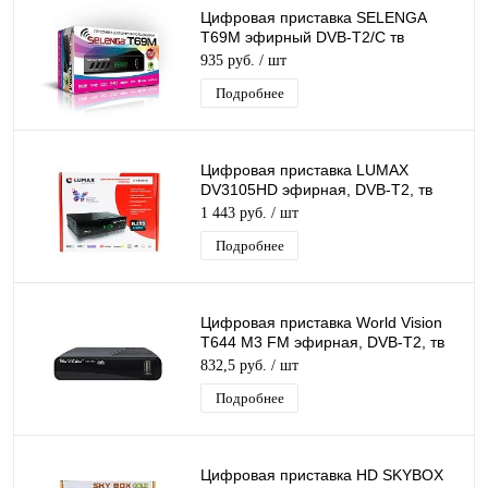
Цифровая приставка SELENGA
T69M эфирный DVB-T2/C тв
ресивер, тюнер бесплатного IPTV,
935 руб.
/ шт
медиаплеер
Подробнее
Цифровая приставка LUMAX
DV3105HD эфирная, DVB-T2, тв
бесплатно, тюнер, ресивер,
1 443 руб.
/ шт
приемник. тв
Подробнее
Цифровая приставка World Vision
T644 M3 FM эфирная, DVB-T2, тв
бесплатно, тюнер, ресивер,
832,5 руб.
/ шт
приемник
Подробнее
Цифровая приставка HD SKYBOX