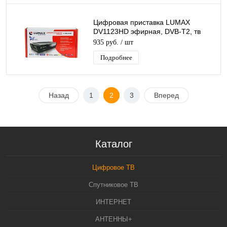
Цифровая приставка LUMAX
DV1123HD эфирная, DVB-T2, тв
бесплатно, тюнер, ресивер,
935 руб.
/ шт
приемник. тв
Подробнее
Назад
1
2
3
Вперед
Каталог
Цифровое ТВ
Спутниковое ТВ
ИНТЕРНЕТ
АНТЕННЫ+