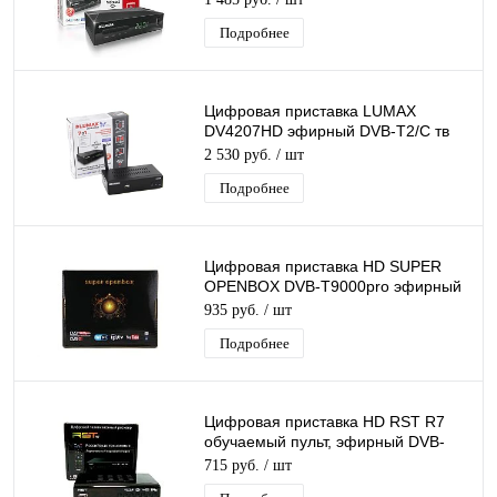
медиаплеер IPTV
Подробнее
Цифровая приставка LUMAX
DV4207HD эфирный DVB-T2/C тв
ресивер бесплатное тв TV-тюнер
2 530 руб.
/ шт
медиаплеер IPTV
Подробнее
Цифровая приставка HD SUPER
OPENBOX DVB-T9000pro эфирный
DVB-T2/C тв приставка, тв тюнер,
935 руб.
/ шт
медиаплеер
Подробнее
Цифровая приставка HD RST R7
обучаемый пульт, эфирный DVB-
T2/C тв ресивер бесплатное тв
715 руб.
/ шт