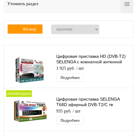
Уточнить раздел
Фильтр
Цифровая приставка HD (DVB-T2)
SELENGA c комнатной антенной
SELENGA
1 925 руб.
/ шт
Подробнее
рекомендуем
Цифровая приставка SELENGA
T68D эфирный DVB-T2/C тв
ресивер, тюнер бесплатного IPTV,
935 руб.
/ шт
медиаплеер
Подробнее