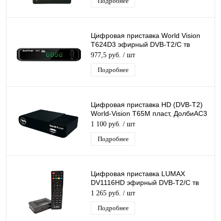
Подробнее
Цифровая приставка World Vision
T624D3 эфирный DVB-T2/C тв
ресивер бесплатное тв TV-тюнер
977,5 руб.
/ шт
медиаплеер
Подробнее
Цифровая приставка HD (DVB-T2)
World-Vision T65M пласт, ДолбиАС3
шнур RCA
1 100 руб.
/ шт
Подробнее
Цифровая приставка LUMAX
DV1116HD эфирный DVB-T2/C тв
ресивер бесплатное тв TV-тюнер
1 265 руб.
/ шт
медиаплеер IPTV
Подробнее