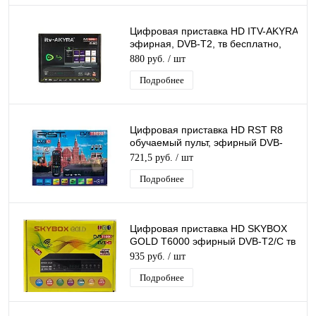
Цифровая приставка HD ITV-AKYRA
эфирная, DVB-T2, тв бесплатно,
тюнер, ресивер, приемник
880 руб.
/ шт
Подробнее
Цифровая приставка HD RST R8
обучаемый пульт, эфирный DVB-
T2/C тв ресивер бесплатное тв
721,5 руб.
/ шт
Подробнее
Цифровая приставка HD SKYBOX
GOLD T6000 эфирный DVB-T2/C тв
приставка бесплатное тв тюнер
935 руб.
/ шт
медиаплеер
Подробнее