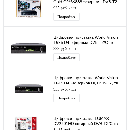
Gold G9/SK888 эфирная, DVB-T2,
тв бесплатно, тюнер, ресивер,
935 руб.
/ шт
приемник
Подробнее
Цифровая приставка World Vision
T625 D4 эфирный DVB-T2/C тв
приставка бесплатное тв тюнер
999 руб.
/ шт
медиаплеер
Подробнее
Цифровая приставка World Vision
T644 D4 FM эфирная, DVB-T2, тв
бесплатно, тюнер, ресивер,
935 руб.
/ шт
приемник
Подробнее
Цифровая приставка LUMAX
DV2201HD эфирный DVB-T2/C тв
ресивер бесплатное тв TV-тюнер
1 485 руб.
/ шт