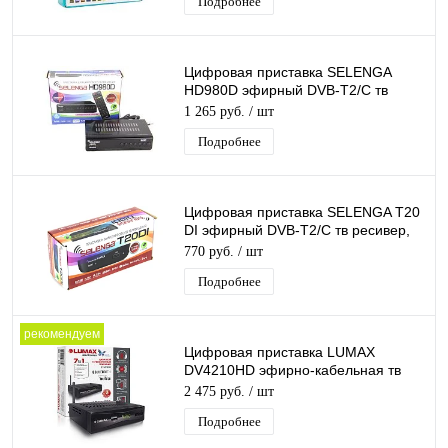
Подробнее
Цифровая приставка SELENGA
HD980D эфирный DVB-T2/C тв
ресивер, тюнер бесплатного IPTV,
1 265 руб.
/ шт
медиаплеер
Подробнее
Цифровая приставка SELENGA T20
DI эфирный DVB-T2/C тв ресивер,
тюнер бесплатного IPTV,
770 руб.
/ шт
медиаплеер
Подробнее
рекомендуем
Цифровая приставка LUMAX
DV4210HD эфирно-кабельная тв
приставка медиаплеер с Wi-Fi и
2 475 руб.
/ шт
Bluetooth
Подробнее