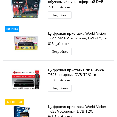
обучаемый пульт, эфирный DVB-
T2/C тв ресивер бесплатное тв
721,5 руб.
/ шт
Подробнее
новинка
Цифровая приставка World Vision
T644 M2 FM эфирная, DVB-T2, тв
бесплатно, тюнер, ресивер,
825 руб.
/ шт
приемник
Подробнее
Цифровая приставка NiceDevice
T626 эфирный DVB-T2/C тв
приставка бесплатное тв тюнер
1 100 руб.
/ шт
медиаплеер
Подробнее
хит продаж
Цифровая приставка World Vision
T625A эфирный DVB-T2/C
приставка бесплатное тв TV-тюнер
943,5 руб.
/ шт