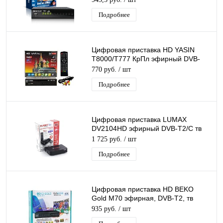
медиаплеер
Подробнее
Цифровая приставка HD YASIN
T8000/T777 КрПл эфирный DVB-
T2, тв ресивер,тв
770 руб.
/ шт
бесплатно,тюнер,приёмник
Подробнее
Цифровая приставка LUMAX
DV2104HD эфирный DVB-T2/C тв
ресивер бесплатное тв TV-тюнер
1 725 руб.
/ шт
медиаплеер IPTV
Подробнее
Цифровая приставка HD BEKO
Gold M70 эфирная, DVB-T2, тв
бесплатно, тюнер, ресивер,
935 руб.
/ шт
приемник