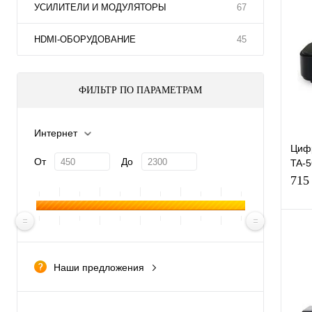
УСИЛИТЕЛИ И МОДУЛЯТОРЫ
67
К
НDMI-ОБОРУДОВАНИЕ
45
клик
В
ФИЛЬТР ПО ПАРАМЕТРАМ
Интернет
Цифр
От
До
TA-5
прис
715
TV-
Наши предложения
К
новинка
клик
рекомендуем
В