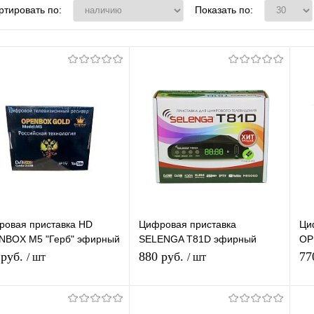
ртировать по:
Показать по:
ровая приставка HD
Цифровая приставка
Ци
NBOX M5 "Герб" эфирный
SELENGA T81D эфирный
OP
T2/C тв приставка
DVB-T2/C тв ресивер, тюнер
DV
 руб.
880 руб.
77
/ шт
/ шт
латное тв тюнер
бесплатного IPTV,
бе
иаплеер
медиаплеер
ме
В корзину
В корзину