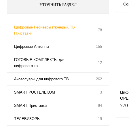
Со
УТОЧНИТЬ РАЗДЕЛ
Цифровые Ресиверы (тюнеры), ТВ
78
Приставки
Цифровые Антенны
155
ГОТОВЫЕ КОМПЛЕКТЫ для
12
цифрового тв
Аксессуары для цифрового ТВ
262
Циф
SMART РОСТЕЛЕКОМ
3
OPE
DVB-
770
SMART Приставки
94
бесп
мед
ТЕЛЕВИЗОРЫ
19