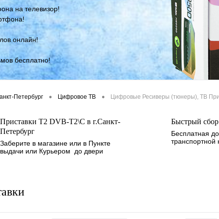
она на телевизор!
ртфона!
лов онлайн!
мов бесплатно!
ним пультом.
•
•
Санкт-Петербург
Цифровое ТВ
Цифровые Ресиверы (тюнеры), ТВ При
Приставки Т2 DVB-T2\C в г.Санкт-
Быстрый сбор 
Петербург
Бесплатная до
транспортной
Заберите в магазине или в Пункте
выдачи или Курьером до двери
тавки