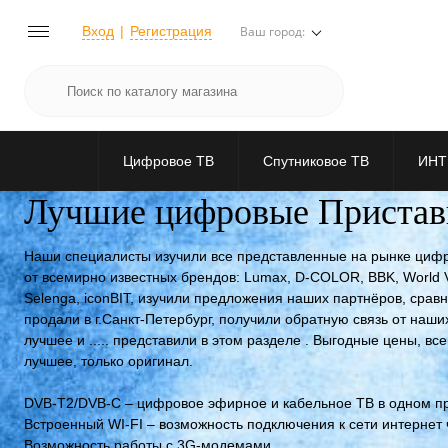
Вход
Регистрация
Ваш город:
Цифровое ТВ
Спутниковое ТВ
ИНТ
Лучшие цифровые Пристав
Наши специалисты изучили все представленные на рынке циф
от всемирно известных брендов: Lumax, D-COLOR, BBK, World Vi
Selenga, iconBIT, изучили предложения наших партнёров, сравн
продали в г.Санкт-Петербург, получили обратную связь от наш
лучшее и ..... представили в этом разделе . Выгодные цены, вс
лучшее, только оригинал.
DVB-Т2/DVB-C – цифровое эфирное и кабельное ТВ в одном п
Встроенный WI-FI – возможность подключения к сети интернет 
Возможность работы с 3G-модемами.