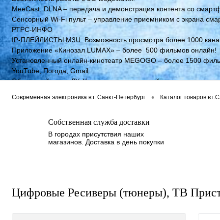
MeeСast, DLNA – передача и демонстрация контента со смартф
Сенсорный Wi-Fi пульт – управление приемником с экрана сма
РТРС-ИНФО
IP-ПЛЕЙЛИСТЫ M3U. Возможность просмотра более 1000 кана
Приложение «Кинозал LUMAX» – более 500 фильмов онлайн!
Установленный онлайн-кинотеатр MEGOGO – более 1500 филь
YouTube, Погода, Gmail
Обучаемый пульт ДУ. Управление приставкой и телевизором од
Защита от короткого замыкания.
•
Современная электроника в г. Санкт-Петербург
Каталог товаров в г.
Собственная служба доставки
В городах присутствия наших
магазинов. Доставка в день покупки
Цифровые Ресиверы (тюнеры), ТВ Прис