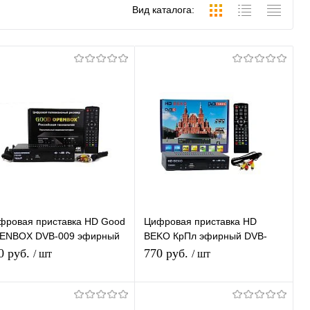
Вид каталога:
фровая приставка HD Good
Цифровая приставка HD
ENBOX DVB-009 эфирный
BEKO КрПл эфирный DVB-
B-T2/C приставка
T2/C тв ресивер TV-тюнер
0 руб.
770 руб.
/ шт
/ шт
сплатное тв тюнер
бесплатного тв, медиаплеер
диаплеер
В корзину
В корзину