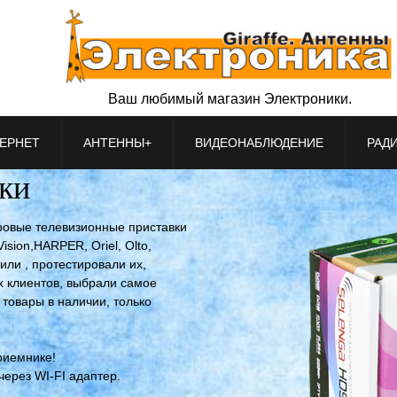
Ваш любимый магазин Электроники.
ЕРНЕТ
АНТЕННЫ+
ВИДЕОНАБЛЮДЕНИЕ
РАД
ки
ровые телевизионные приставки
sion,HARPER, Oriel, Olto,
или , протестировали их,
их клиентов, выбрали самое
е товары в наличии, только
риемнике!
через WI-FI адаптер.