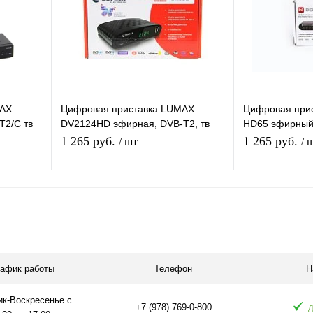
аличии
В избранное
Под заказ
В избранное
MAX
Цифровая приставка LUMAX
Цифровая при
2/C тв
DV2124HD эфирная, DVB-T2, тв
HD65 эфирный 
V-тюнер
бесплатно, тюнер, ресивер,
ресивер беспл
1 265 руб.
1 265 руб.
/ шт
/ 
приемник. тв
медиаплеер I
я
В корзину
равнению
Купить в 1 клик
К сравнению
Купить в 1 
 заказ
В избранное
В наличии
В избранное
рафик работы
Телефон
Н
ик-Воскресенье с
+7 (978) 769-0-800
д