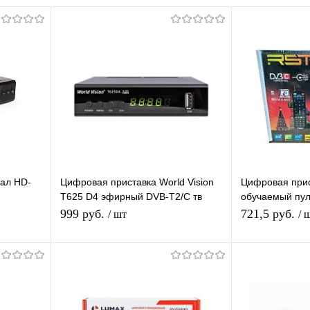
ал HD-
Цифровая приставка World Vision
Цифровая при
T625 D4 эфирный DVB-T2/C тв
обучаемый пул
р,
приставка бесплатное тв тюнер
T2/C тв ресиве
999 руб.
721,5 руб.
/ шт
/ 
медиаплеер
Подписаться
П
равнению
Купить в 1 клик
К сравнению
Купить в 1 