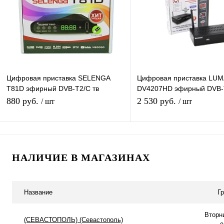
В избранное
В наличии
В избранное
В н
Цифровая приставка SELENGA
Цифровая приставка LU
T81D эфирный DVB-T2/C тв
DV4207HD эфирный DVB-T
ресивер, тюнер бесплатного IPTV,
ресивер бесплатное тв T
880 руб.
2 530 руб.
/ шт
/ шт
медиаплеер
медиаплеер IPTV
В корзину
Подписатьс
НАЛИЧИЕ В МАГАЗИНАХ
Купить в 1 клик
К сравнению
Купить в 1 клик
К с
В избранное
В наличии
В избранное
Под
Название
Г
Вторн
(СЕВАСТОПОЛЬ) (Севастополь)