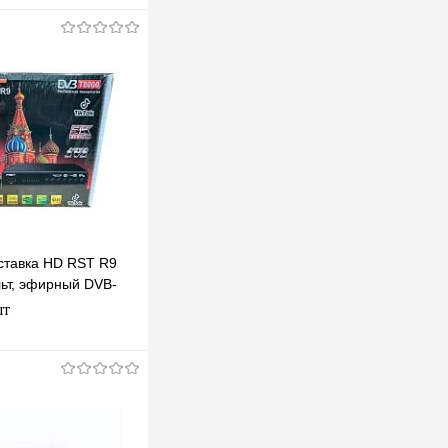
ставка HD RST R9
ьт, эфирный DVB-
р бесплатное тв
шт
одписаться
клик
К сравнению