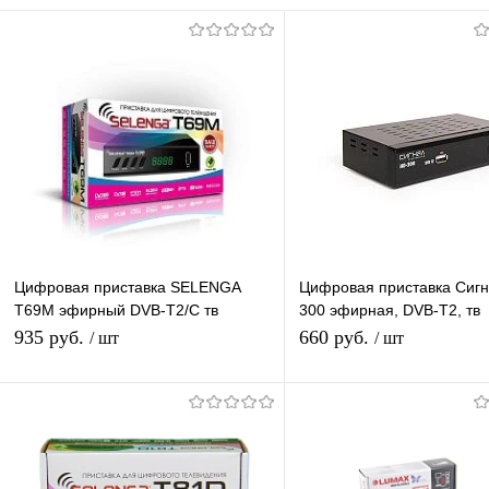
Цифровая приставка SELENGA
Цифровая приставка Сигн
T69M эфирный DVB-T2/C тв
300 эфирная, DVB-T2, тв
ресивер, тюнер бесплатного IPTV,
бесплатно, тюнер, ресиве
935 руб.
660 руб.
/ шт
/ шт
медиаплеер
приемник
В корзину
В корзину
Купить в 1 клик
К сравнению
Купить в 1 клик
К с