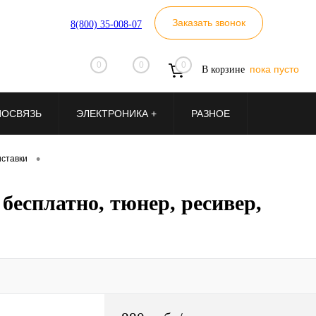
Заказать звонок
8(800) 35-008-07
0
0
0
пока пусто
В корзине
ИОСВЯЗЬ
ЭЛЕКТРОНИКА +
РАЗНОЕ
•
ставки
есплатно, тюнер, ресивер,