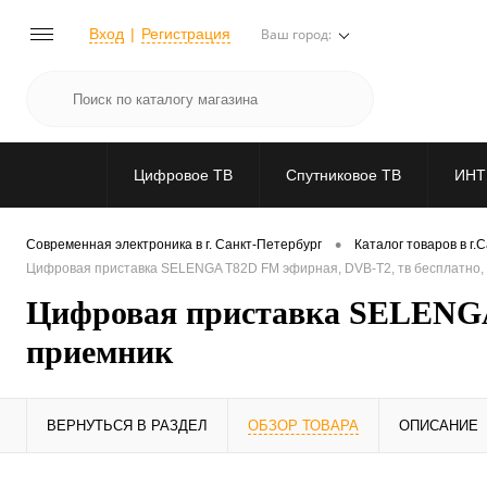
Вход
Регистрация
Ваш город:
Цифровое ТВ
Спутниковое ТВ
ИНТ
•
Современная электроника в г. Санкт-Петербург
Каталог товаров в г.
Цифровая приставка SELENGA T82D FM эфирная, DVB-T2, тв бесплатно, 
Цифровая приставка SELENGA 
приемник
ВЕРНУТЬСЯ В РАЗДЕЛ
ОБЗОР ТОВАРА
ОПИСАНИЕ